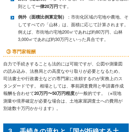
則として
一律20万円
です。
例外（面積比例算定制）
：市街化区域の宅地や農地、そ
してすべての「山林」は、面積に応じて計算されます。
例えば、市街地の宅地200㎡であれば約80万円、山林
3,000㎡であれば約30万円といった具合です。
③ 専門家報酬
自力で手続きすることも法的には可能ですが、公図や測量図
の読み込み、法務局との高度なやり取りが必要となるため、
司法書士や行政書士などの専門家に依頼するのが実務上のス
タンダードです。 相場としては、事前調査費用と申請書作成
報酬を合わせて
20万円〜50万円程度
が一般的です。（※現地
測量や境界確定が必要な場合は、土地家屋調査士への費用が
別途数十万円かかります）。
３．手続きの流れと「国が拒絶する土