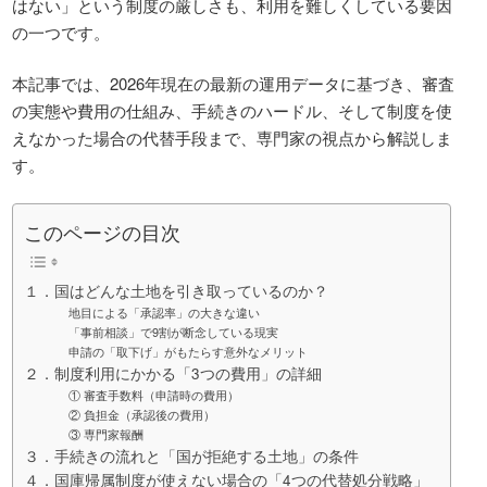
はない」という制度の厳しさも、利用を難しくしている要因
の一つです。
本記事では、2026年現在の最新の運用データに基づき、審査
の実態や費用の仕組み、手続きのハードル、そして制度を使
えなかった場合の代替手段まで、専門家の視点から解説しま
す。
このページの目次
１．国はどんな土地を引き取っているのか？
地目による「承認率」の大きな違い
「事前相談」で9割が断念している現実
申請の「取下げ」がもたらす意外なメリット
２．制度利用にかかる「3つの費用」の詳細
① 審査手数料（申請時の費用）
② 負担金（承認後の費用）
③ 専門家報酬
３．手続きの流れと「国が拒絶する土地」の条件
４．国庫帰属制度が使えない場合の「4つの代替処分戦略」