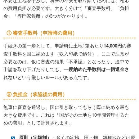
不要な土地を手放し、将来の不安を取り除くためには、相応
の費用負担が必要です。大きく分けて「審査手数料」「負担
金」「専門家報酬」の3つがかかります。
① 審査手数料（申請時の費用）
手続きの第一歩として、申請時に土地1筆あたり
14,000円
の審
査手数料を国に納めます（収入印紙で納付）。ここで注意が
必要なのは、仮に審査の結果「不承認」となったり、途中で
申請を取り下げたりしても、
一度納めた手数料は一切返金さ
れない
という厳しいルールがある点です。
② 負担金（承認後の費用）
無事に審査を通過し、国に引き取ってもらう際に納める最も
大きな費用です。これは「国がその土地を10年間管理するた
めの費用」として計算されます。
原則（定額制）
：多くの宅地、田・畑、雑種地などは原