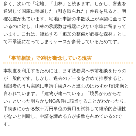
多く、次いで「宅地」「山林」と続きます。しかし、審査を
通過して国庫に帰属した（引き取られた）件数を見ると、明
確な差が出ています。宅地は申請の半数以上が承認に至って
いるのに対し、山林の承認数は極端に少ない水準に留まって
います。これは、後述する「追加の整備が必要な森林」とし
て不承認になってしまうケースが多発しているためです。
「事前相談」で9割が断念している現実
本制度を利用するためには、まず法務局へ事前相談を行うの
が一般的です。しかし、過去のデータを含めて推察すると、
相談者のうち実際に申請手続きへと進むのはわずか1割未満と
言われています。「建物が建っている」「境界がわからな
い」といった明らかなNG条件に該当することがわかったり、
手続きにかかる数十万円単位の費用を試算して経済的合理性
がないと判断し、申請を諦める方が多数を占めているので
す。