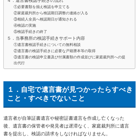
４．遺言書検認手続きの流れ
①必要書類を揃え検認を申立てる
②家庭裁判所から検認期日調整の連絡が入る
③相続人全員へ検認期日が通知される
④検認の実施
⑤検認手続きの終了
５．当事務所の検認手続きサポート内容
①遺言書検認手続きについての無料相談
②遺言書の検認手続きに必要な戸籍謄本等の取得
③遺言書の検認申立書及び付属書類の作成並びに家庭裁判所への提
出代行
１．自宅で遺言書が見つかったらすべき
こと・すべきでないこと
遺言者が自筆証書遺言や秘密証書遺言を作成し亡くなった
後、遺言書の保管者や発見者は遅滞なく、家庭裁判所に遺言
書を提出し、検認の請求をしなければなりません。