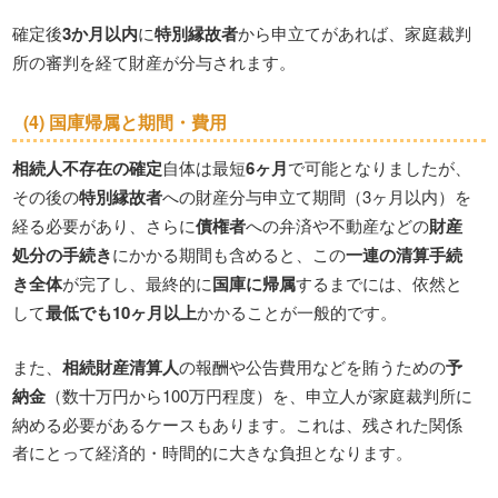
確定後
3か月以内
に
特別縁故者
から申立てがあれば、家庭裁判
所の審判を経て財産が分与されます。
(4)
国庫帰属
と期間・費用
相続人不存在の確定
自体は最短
6ヶ月
で可能となりましたが、
その後の
特別縁故者
への財産分与申立て期間（3ヶ月以内）を
経る必要があり、さらに
債権者
への弁済や不動産などの
財産
処分の手続き
にかかる期間も含めると、この
一連の清算手続
き全体
が完了し、最終的に
国庫に帰属
するまでには、依然と
して
最低でも10ヶ月以上
かかることが一般的です。
また、
相続財産清算人
の報酬や公告費用などを賄うための
予
納金
（数十万円から100万円程度）を、申立人が家庭裁判所に
納める必要があるケースもあります。これは、残された関係
者にとって経済的・時間的に大きな負担となります。