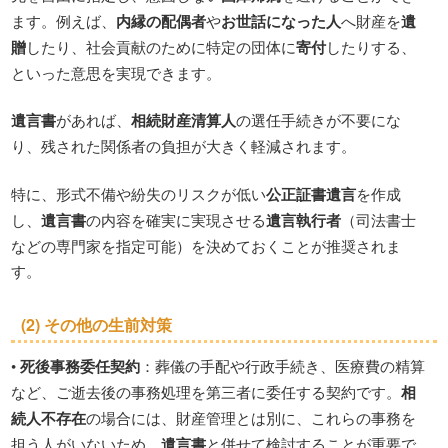
ます。例えば、
内縁の配偶者
や
お世話になった人
へ財産を
遺
贈
したり、社会貢献のために特定の団体に
寄付
したりする、
といった意思を実現できます。
遺言書
があれば、
相続財産清算人
の選任手続きが不要にな
り、残された関係者の負担が大きく軽減されます。
特に、形式不備や紛失のリスクが低い
公正証書遺言
を作成
し、
遺言書
の内容を確実に実現させる
遺言執行者
（司法書士
などの専門家を指定可能）を決めておくことが推奨されま
す。
(2) その他の
生前対策
•
死後事務委任契約
：葬儀の手配や行政手続き、医療費の精算
など、ご逝去後の事務処理を第三者に委任する契約です。
相
続人不存在
の場合には、財産管理とは別に、これらの事務を
担う人がいないため、
遺言書
と併せて検討することが重要で