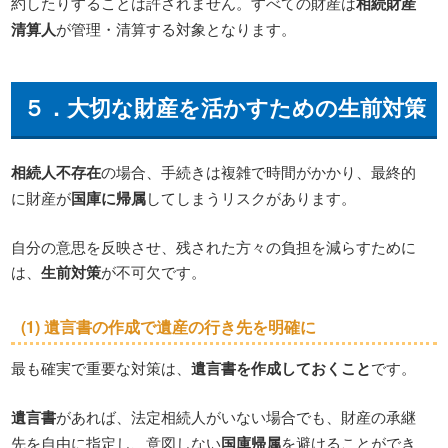
約したりすることは許されません。すべての財産は
相続財産
清算人
が管理・清算する対象となります。
５．大切な財産を活かすための
生前対策
相続人不存在
の場合、手続きは複雑で時間がかかり、最終的
に財産が
国庫に帰属
してしまうリスクがあります。
自分の意思を反映させ、残された方々の負担を減らすために
は、
生前対策
が不可欠です。
(1)
遺言書
の作成で
遺産
の行き先を明確に
最も確実で重要な対策は、
遺言書を作成しておくこと
です。
遺言書
があれば、法定相続人がいない場合でも、財産の承継
先を自由に指定し、意図しない
国庫帰属
を避けることができ