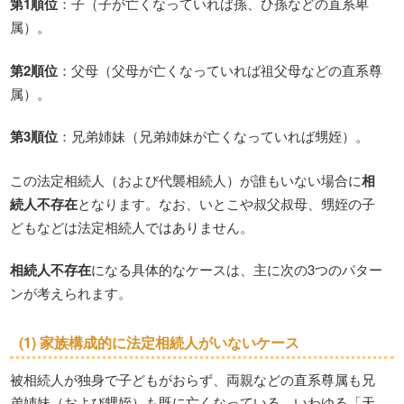
第1順位
：子（子が亡くなっていれば孫、ひ孫などの直系卑
属）。
第2順位
：父母（父母が亡くなっていれば祖父母などの直系尊
属）。
第3順位
：兄弟姉妹（兄弟姉妹が亡くなっていれば甥姪）。
この法定相続人（および代襲相続人）が誰もいない場合に
相
続人不存在
となります。なお、いとこや叔父叔母、甥姪の子
どもなどは法定相続人ではありません。
相続人不存在
になる具体的なケースは、主に次の3つのパター
ンが考えられます。
(1) 家族構成的に法定相続人がいないケース
被相続人が独身で子どもがおらず、両親などの直系尊属も兄
弟姉妹（および甥姪）も既に亡くなっている、いわゆる「天