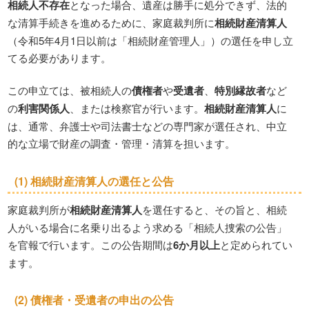
相続人不存在
となった場合、遺産は勝手に処分できず、法的
な清算手続きを進めるために、家庭裁判所に
相続財産清算人
（令和5年4月1日以前は「相続財産管理人」）の選任を申し立
てる必要があります。
この申立ては、被相続人の
債権者
や
受遺者
、
特別縁故者
など
の
利害関係人
、または検察官が行います。
相続財産清算人
に
は、通常、弁護士や司法書士などの専門家が選任され、中立
的な立場で財産の調査・管理・清算を担います。
(1)
相続財産清算人
の選任と公告
家庭裁判所が
相続財産清算人
を選任すると、その旨と、相続
人がいる場合に名乗り出るよう求める「相続人捜索の公告」
を官報で行います。この公告期間は
6か月以上
と定められてい
ます。
(2) 債権者・
受遺者
の申出の公告