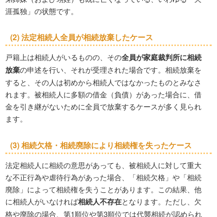
涯孤独」の状態です。
(2) 法定相続人
全員が相続放棄
したケース
戸籍上は相続人がいるものの、その
全員が家庭裁判所に相続
放棄
の申述を行い、それが受理された場合です。相続放棄を
すると、その人は初めから相続人ではなかったものとみなさ
れます。被相続人に多額の借金（負債）があった場合に、借
金を引き継がないために全員で放棄するケースが多く見られ
ます。
(3) 相続欠格・相続廃除により相続権を失ったケース
法定相続人に相続の意思があっても、被相続人に対して重大
な不正行為や虐待行為があった場合、「相続欠格」や「相続
廃除」によって相続権を失うことがあります。この結果、他
に相続人がいなければ
相続人不存在
となります。ただし、欠
格や廃除の場合、第1順位や第3順位では代襲相続が認められ