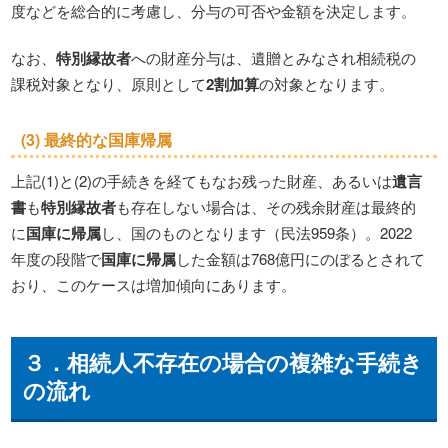
度などを総合的に考慮し、分与の可否や金額を決定します。
なお、
特別縁故者
への財産分与は、遺贈とみなされ相続税の
課税対象となり、原則として
2割加算
の対象となります。
(3) 最終的な
国庫帰属
上記(1)と(2)の手続きを経てもなお残った財産、あるいは
遺言
書
も
特別縁故者
も存在しない場合は、その残余財産は最終的
に
国庫に帰属
し、国のものとなります（民法959条）。2022
年度の段階で
国庫に帰属
した金額は768億円にのぼるとされて
おり、このケースは増加傾向にあります。
３．
相続人不存在
の場合の複雑な
手続き
の流れ