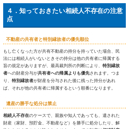
４．知っておきたい
相続人不存在
の注意
点
不動産の共有者と
特別縁故者
の優先順位
もし亡くなった方が共有不動産の持分を持っていた場合、民
法には相続人がいないときその持分は他の共有者に帰属する
旨の規定がありますが、最高裁判所の判断により、
特別縁故
者
への財産分与が
共有者への帰属よりも優先
されます。つま
り、
特別縁故者
が財産を分与された後に残った持分があれ
ば、それが他の共有者に帰属するという順番になります。
遺産の勝手な処分は禁止
相続人不存在
のケースで、親族や知人であっても、遺された
財産（家財、預貯金、不動産など）を勝手に処分したり、解