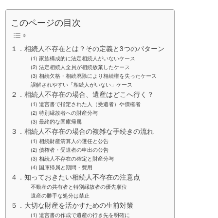
このページの目次
１．相続人不存在とは？その定義と3つのパターン
(1) 家族構成的に法定相続人がいないケース
(2) 法定相続人全員が相続放棄したケース
(3) 相続欠格・相続廃除により相続権を失ったケース
誤解されやすい「相続人がいない」ケース
２．相続人不存在の場合、遺産はどこへ行く？
(1) 遺言書で指定された人（受遺者）や債権者
(2) 特別縁故者への財産分与
(3) 最終的な国庫帰属
３．相続人不存在の場合の複雑な手続きの流れ
(1) 相続財産清算人の選任と公告
(2) 債権者・受遺者の申出の公告
(3) 相続人不存在の確定と財産分与
(4) 国庫帰属と期間・費用
４．知っておきたい相続人不存在の注意点
不動産の共有者と特別縁故者の優先順位
遺産の勝手な処分は禁止
５．大切な財産を活かすための生前対策
(1) 遺言書の作成で遺産の行き先を明確に