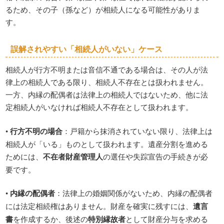
るため、その子（孫など）が相続人になる可能性がありま
す。
誤解されやすい「相続人がいない」ケース
相続人が行方不明または音信不通である場合は、その人が法
律上の相続人である限り、相続人不存在とは扱われません。
一方、内縁の配偶者は法律上の相続人ではないため、他に法
定相続人がいなければ相続人不存在として扱われます。
•
行方不明の場合
：戸籍から抹消されていない限り、法律上は
相続人が「いる」ものとして扱われます。遺産分割を進める
ためには、
不在者財産管理人
の選任や失踪宣告の手続きが必
要です。
•
内縁の配偶者
：法律上の婚姻関係がないため、内縁の配偶者
には法定相続権はありません。財産を確実に残すには、
遺言
書
を作成するか、後述の
特別縁故者
として財産分与を求める