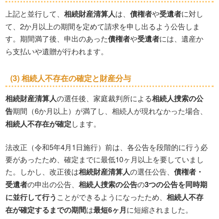
上記と並行して、
相続財産清算人
は、
債権者
や
受遺者
に対し
て、2か月以上の期間を定めて請求を申し出るよう公告しま
す。期間満了後、申出のあった
債権者
や
受遺者
には、遺産か
ら支払いや遺贈が行われます。
(3)
相続人不存在の確定
と財産分与
相続財産清算人
の選任後、家庭裁判所による
相続人捜索の公
告
期間（6か月以上）が満了し、相続人が現れなかった場合、
相続人不存在が確定
します。
法改正（令和5年4月1日施行）前は、各公告を段階的に行う必
要があったため、確定までに最低10ヶ月以上を要していまし
た。しかし、改正後は
相続財産清算人
の選任公告、
債権者・
受遺者
の申出の公告、
相続人捜索の公告
の
3つの公告を同時期
に並行して行う
ことができるようになったため、
相続人不存
在が確定するまでの期間
は
最短6ヶ月
に短縮されました。