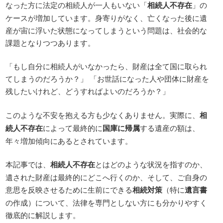
なった方に法定の相続人が一人もいない「
相続人不存在
」の
ケースが増加しています。身寄りがなく、亡くなった後に遺
産が宙に浮いた状態になってしまうという問題は、社会的な
課題となりつつあります。
「もし自分に相続人がいなかったら、財産は全て国に取られ
てしまうのだろうか？」 「お世話になった人や団体に財産を
残したいけれど、どうすればよいのだろうか？」
このような不安を抱える方も少なくありません。実際に、
相
続人不存在
によって最終的に
国庫に帰属
する遺産の額は、
年々増加傾向にあるとされています。
本記事では、
相続人不存在
とはどのような状況を指すのか、
遺された財産は最終的にどこへ行くのか、そして、ご自身の
意思を反映させるために生前にできる
相続対策
（特に
遺言書
の作成）について、法律を専門としない方にも分かりやすく
徹底的に解説します。