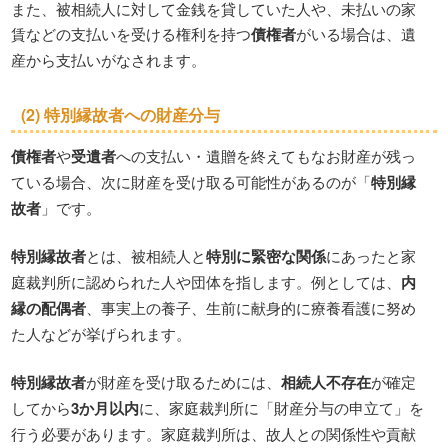
また、被相続人に対して金銭を貸していた人や、未払いの家
賃などの支払いを受ける権利を持つ
債権者
がいる場合は、遺
産から支払いがなされます。
(2)
特別縁故者
への財産分与
債権者
や
受遺者
への支払い・遺贈を終えてもなお財産が残っ
ている場合、次に財産を受け取る可能性があるのが「
特別縁
故者
」です。
特別縁故者
とは、被相続人と
特別に緊密な関係
にあったと家
庭裁判所に認められた人や団体を指します。例としては、
内
縁の配偶者
、事実上の養子、生前に献身的に療養看護に努め
た人などが挙げられます。
特別縁故者
が財産を受け取るためには、
相続人不存在
が確定
してから
3か月以内
に、家庭裁判所に「財産分与の申立て」を
行う必要があります。家庭裁判所は、故人との関係性や貢献