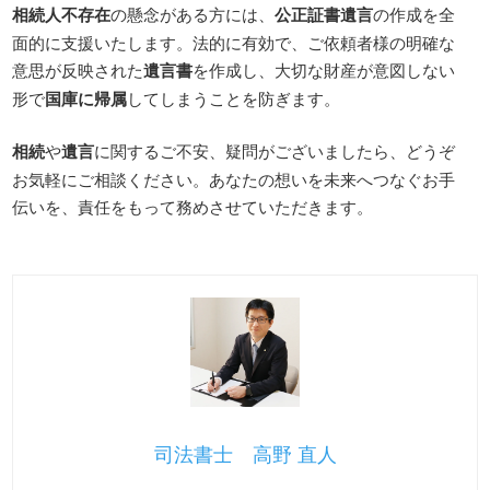
相続人不存在
の懸念がある方には、
公正証書遺言
の作成を全
面的に支援いたします。法的に有効で、ご依頼者様の明確な
意思が反映された
遺言書
を作成し、大切な財産が意図しない
形で
国庫に帰属
してしまうことを防ぎます。
相続
や
遺言
に関するご不安、疑問がございましたら、どうぞ
お気軽にご相談ください。あなたの想いを未来へつなぐお手
伝いを、責任をもって務めさせていただきます。
司法書士 高野 直人